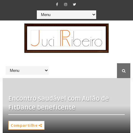
Encontro saudável com Aulão de
FitDance beneficente
Compartilhe