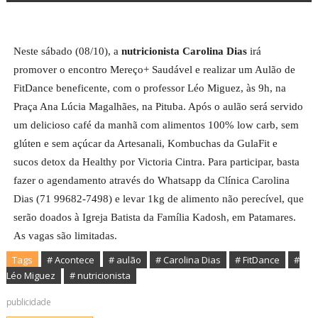
Neste sábado (08/10), a
nutricionista Carolina Dias
irá
promover o encontro Mereço+ Saudável e realizar um Aulão de
FitDance beneficente, com o professor Léo Miguez, às 9h, na
Praça Ana Lúcia Magalhães, na Pituba. Após o aulão será servido
um delicioso café da manhã com alimentos 100% low carb, sem
glúten e sem açúcar da Artesanali, Kombuchas da GulaFit e
sucos detox da Healthy por Victoria Cintra. Para participar, basta
fazer o agendamento através do Whatsapp da Clínica Carolina
Dias (71 99682-7498) e levar 1kg de alimento não perecível, que
serão doados à Igreja Batista da Família Kadosh, em Patamares.
As vagas são limitadas.
Tags
# Acontece
# aulão
# Carolina Dias
# FitDance
#
Léo Miguez
# nutricionista
publicidade