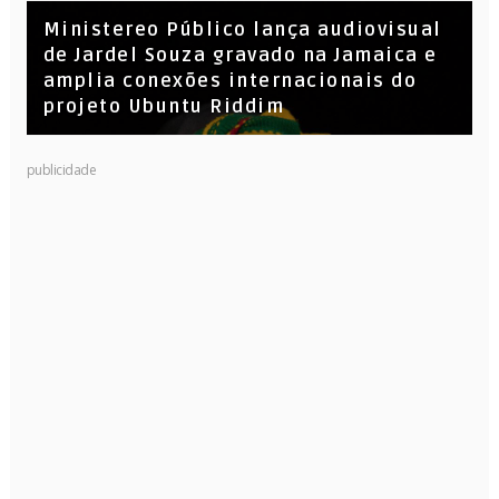
​Ministereo Público lança audiovisual
de Jardel Souza gravado na Jamaica e
amplia conexões internacionais do
projeto Ubuntu Riddim
KL Jay (Racionais MC’s), DJ Raíz e DJ
publicidade
Leandro Vitrola na BIGSHAKE 14