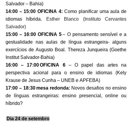
Salvador – Bahia)
14:00 – 15:00 OFICINA 4:
 Como planificar uma aula de 
idiomas híbrida.
Esther Blanco (Instituto Cervantes 
Salvador)
15:00 – 16:00 
OFICINA
 5
– 
O pensamento sensível e a 
gestualidade nas aulas de língua estrangeira- alguns 
exercícios de Augusto Boal. 
Thereza Junqueira (
Goethe 
Institut 
Salvador
-Bahia
)
16:00 – 17:00 
OFICINA
 6
 – 
O papel das artes na 
perspectiva acional para o ensino de idiomas (Kely 
Krause de Jesus Cunha – UNEB e APFEBA)
17:00 – 18:3
0 
mesa redonda
: 
Novos desafios no ensino 
de línguas estrangeiras: 
ensino 
presencial, 
online
 ou 
híbrido? 
Dia 24 de setembro