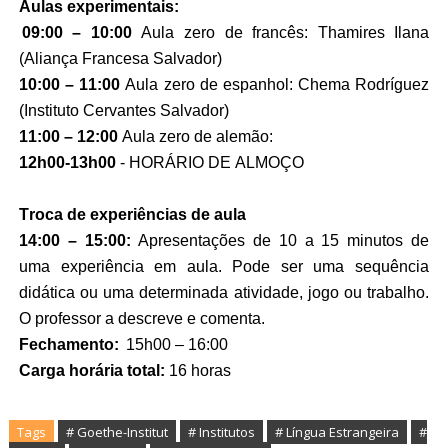
Aulas experimentais:
 09:00 – 10:00 
Aula zero de francês: 
Thamires
Ilana
(
Aliança
Francesa
 Salvador)
10:0
0 – 11:00
 Aula zero de espanhol: 
Chema Rodríguez 
(Instituto Cervantes Salvador)
11:00 – 12:0
0
 Aula zero de alemão:  
12h00-13h00 
- HORÁRIO DE ALMOÇO
Troca de experiências de aula
14:00 – 15:00: 
Apresentações de 10 a 15 minutos de 
uma experiência em aula. Pode ser uma sequência 
didática ou uma determinada atividade, jogo ou trabalho. 
O professor a descreve e comenta.
Fechamento: 
 15h00 – 16:00 
Carga horária total: 
16 horas
Tags
# Goethe-Institut
# Institutos
# Língua Estrangeira
#