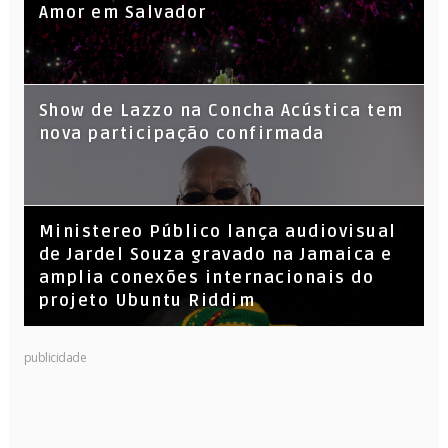
Amor em Salvador
Show de Lazzo na Concha Acústica tem
nova participação confirmada
​Ministereo Público lança audiovisual
de Jardel Souza gravado na Jamaica e
amplia conexões internacionais do
projeto Ubuntu Riddim
KL Jay (Racionais MC’s), DJ Raíz e DJ
publicidade
Leandro Vitrola na BIGSHAKE 14