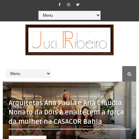
Arquitetas Ana Paula e Ana Cláudia
Nonato da Dois A enaltecem a força
da mulher na CASACOR Bahia