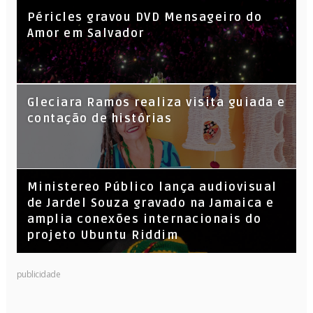
Péricles gravou DVD Mensageiro do
Amor em Salvador
KL Jay (Racionais MC’s), DJ Raíz e DJ
Gleciara Ramos realiza visita guiada e
Leandro Vitrola na BIGSHAKE 14
contação de histórias
​Ministereo Público lança audiovisual
de Jardel Souza gravado na Jamaica e
amplia conexões internacionais do
projeto Ubuntu Riddim
publicidade