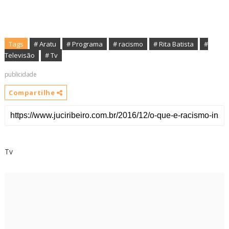
Tags
# Aratu
# Programa
# racismo
# Rita Batista
#
Televisão
# Tv
publicidade
Compartilhe
Tv