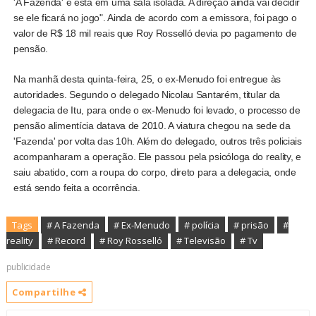
'A Fazenda' e está em uma sala isolada. A direção ainda vai decidir
se ele ficará no jogo". Ainda de acordo com a emissora, foi pago o
valor de R$ 18 mil reais que Roy Rosselló devia po pagamento de
pensão.
Na manhã desta quinta-feira, 25, o ex-Menudo foi entregue às
autoridades. Segundo o delegado Nicolau Santarém, titular da
delegacia de Itu, para onde o ex-Menudo foi levado, o processo de
pensão alimentícia datava de 2010. A viatura chegou na sede da
'Fazenda' por volta das 10h. Além do delegado, outros três policiais
acompanharam a operação. Ele passou pela psicóloga do reality, e
saiu abatido, com a roupa do corpo, direto para a delegacia, onde
está sendo feita a ocorrência.
Tags
# A Fazenda
# Ex-Menudo
# polícia
# prisão
#
reality
# Record
# Roy Rosselló
# Televisão
# Tv
publicidade
Compartilhe