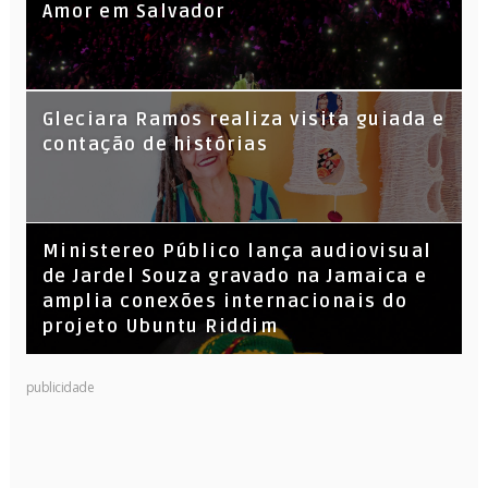
Amor em Salvador
KL Jay (Racionais MC’s), DJ Raíz e DJ
Gleciara Ramos realiza visita guiada e
Leandro Vitrola na BIGSHAKE 14
contação de histórias
​Ministereo Público lança audiovisual
de Jardel Souza gravado na Jamaica e
amplia conexões internacionais do
projeto Ubuntu Riddim
publicidade