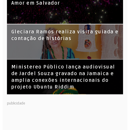
Amor em Salvador
KL Jay (Racionais MC’s), DJ Raíz e DJ
Gleciara Ramos realiza visita guiada e
Leandro Vitrola na BIGSHAKE 14
contação de histórias
​Ministereo Público lança audiovisual
de Jardel Souza gravado na Jamaica e
amplia conexões internacionais do
projeto Ubuntu Riddim
publicidade