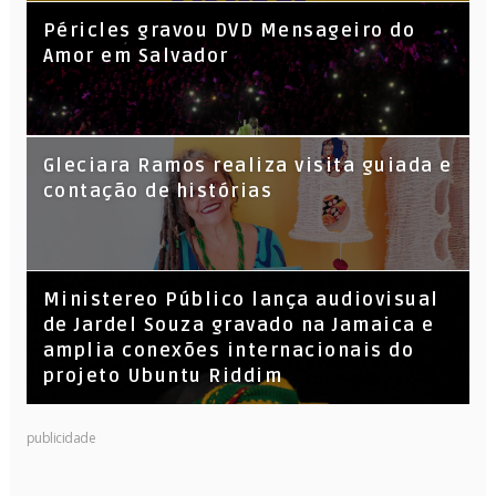
Péricles gravou DVD Mensageiro do
Amor em Salvador
KL Jay (Racionais MC’s), DJ Raíz e DJ
Gleciara Ramos realiza visita guiada e
Leandro Vitrola na BIGSHAKE 14
contação de histórias
​Ministereo Público lança audiovisual
de Jardel Souza gravado na Jamaica e
amplia conexões internacionais do
projeto Ubuntu Riddim
publicidade