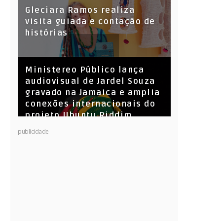
KL Jay (Racionais MC’s), DJ
Gleciara Ramos realiza
Raíz e DJ Leandro Vitrola na
visita guiada e contação de
BIGSHAKE 14
histórias
​Ministereo Público lança
audiovisual de Jardel Souza
gravado na Jamaica e amplia
conexões internacionais do
projeto Ubuntu Riddim
publicidade