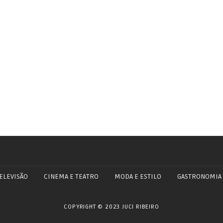
ELEVISÃO
CINEMA E TEATRO
MODA E ESTILO
GASTRONOMIA
COPYRIGHT © 2023 JUCI RIBEIRO