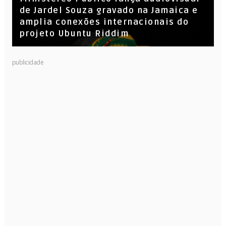
de Jardel Souza gravado na Jamaica e
amplia conexões internacionais do
projeto Ubuntu Riddim
KL Jay (Racionais MC’s), DJ Raíz e DJ
publicidade
Leandro Vitrola na BIGSHAKE 14