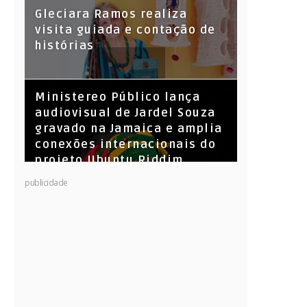
KL Jay (Racionais MC’s), DJ
Gleciara Ramos realiza
Raíz e DJ Leandro Vitrola na
visita guiada e contação de
BIGSHAKE 14
histórias
​Ministereo Público lança
audiovisual de Jardel Souza
gravado na Jamaica e amplia
conexões internacionais do
projeto Ubuntu Riddim
publicidade