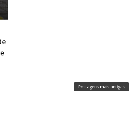
de
 e
Postagens mais antigas