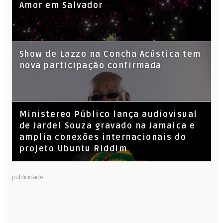
Amor em Salvador
Show de Lazzo na Concha Acústica tem
nova participação confirmada
​Ministereo Público lança audiovisual
de Jardel Souza gravado na Jamaica e
amplia conexões internacionais do
projeto Ubuntu Riddim
KL Jay (Racionais MC’s), DJ Raíz e DJ
publicidade
Leandro Vitrola na BIGSHAKE 14