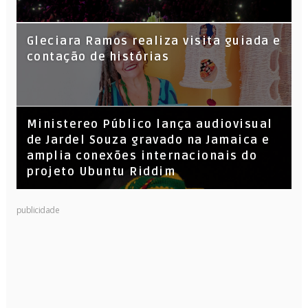
KL Jay (Racionais MC’s), DJ Raíz e DJ
Gleciara Ramos realiza visita guiada e
Leandro Vitrola na BIGSHAKE 14
contação de histórias
​Ministereo Público lança audiovisual
de Jardel Souza gravado na Jamaica e
amplia conexões internacionais do
projeto Ubuntu Riddim
publicidade