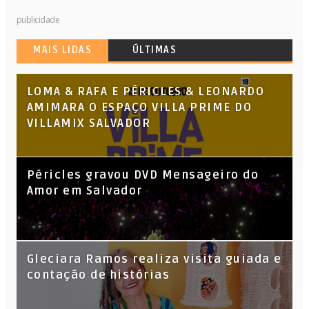
publicidade
MAIS LIDAS
ÚLTIMAS
LOMA & RAFA E PÉRICLES & LEONARDO
AMIMARA O ESPAÇO VILLA PRIME DO
VILLAMIX SALVADOR
Péricles gravou DVD Mensageiro do
Amor em Salvador
KL Jay (Racionais MC’s), DJ Raíz e DJ
Gleciara Ramos realiza visita guiada e
Leandro Vitrola na BIGSHAKE 14
contação de histórias