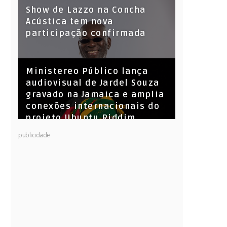
Show de Lazzo na Concha
Acústica tem nova
participação confirmada
​Ministereo Público lança
audiovisual de Jardel Souza
gravado na Jamaica e amplia
conexões internacionais do
projeto Ubuntu Riddim
KL Jay (Racionais MC’s), DJ
publicidade
Raíz e DJ Leandro Vitrola na
BIGSHAKE 14