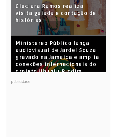
KL Jay (Racionais MC’s), DJ
Gleciara Ramos realiza
Raíz e DJ Leandro Vitrola na
visita guiada e contação de
BIGSHAKE 14
histórias
​Ministereo Público lança
audiovisual de Jardel Souza
gravado na Jamaica e amplia
conexões internacionais do
projeto Ubuntu Riddim
publicidade