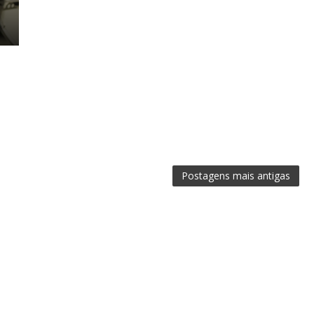
E
Postagens mais antigas