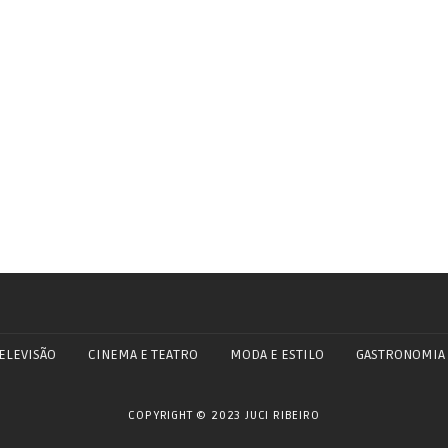
ELEVISÃO
CINEMA E TEATRO
MODA E ESTILO
GASTRONOMIA
COPYRIGHT © 2023 JUCI RIBEIRO