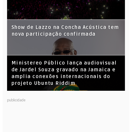
Show de Lazzo na Concha Acústica tem
nova participação confirmada
​Ministereo Público lança audiovisual
de Jardel Souza gravado na Jamaica e
amplia conexões internacionais do
projeto Ubuntu Riddim
KL Jay (Racionais MC’s), DJ Raíz e DJ
publicidade
Leandro Vitrola na BIGSHAKE 14