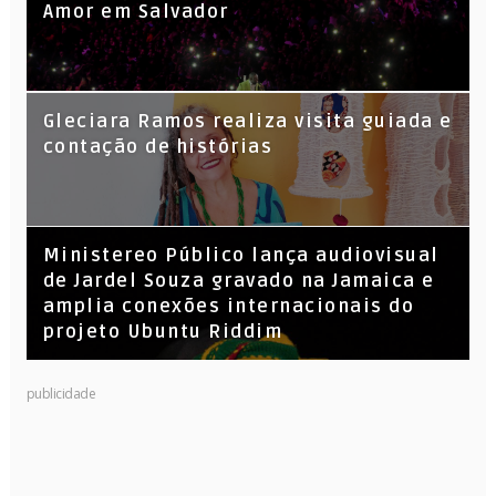
Amor em Salvador
KL Jay (Racionais MC’s), DJ Raíz e DJ
Gleciara Ramos realiza visita guiada e
Leandro Vitrola na BIGSHAKE 14
contação de histórias
​Ministereo Público lança audiovisual
de Jardel Souza gravado na Jamaica e
amplia conexões internacionais do
projeto Ubuntu Riddim
publicidade