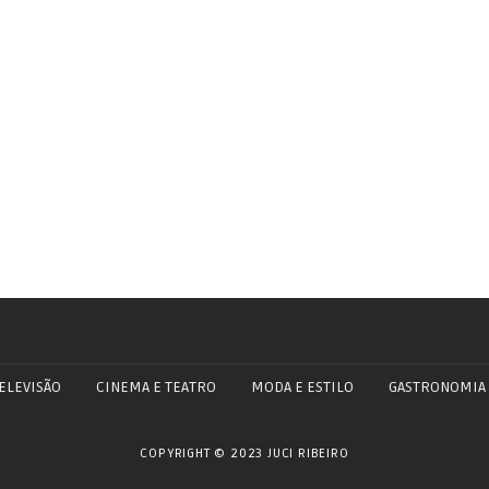
ELEVISÃO
CINEMA E TEATRO
MODA E ESTILO
GASTRONOMIA
COPYRIGHT © 2023 JUCI RIBEIRO