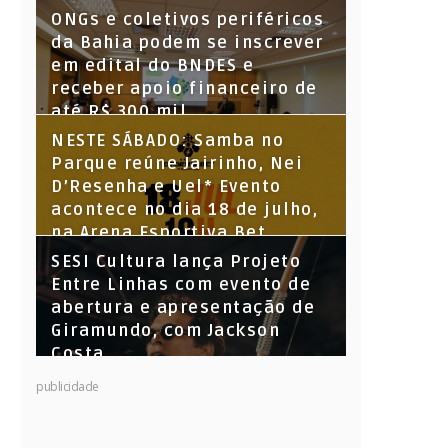
ONGs e coletivos periféricos
da Bahia podem se inscrever
em edital do BNDES e
receber apoio financeiro de
até R$ 300 mil
NESTE SÁBADO: Samba no
Parque reúne Jairinho, Nei
D’Resenha e Uel* Evento
acontece no dia 18 de julho,
na Arena Esportiva Bet
Parque Santiago
SESI Cultura lança Projeto
Entre Linhas com evento de
abertura e apresentação de
Giramundo, com Jackson
Costa
publicidade