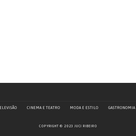
ELEVISÃO
CINEMA E TEATRO
MODA E ESTILO
GASTRONOMIA
COPYRIGHT © 2023 JUCI RIBEIRO