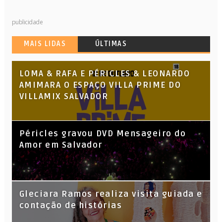
publicidade
MAIS LIDAS
ÚLTIMAS
LOMA & RAFA E PÉRICLES & LEONARDO
AMIMARA O ESPAÇO VILLA PRIME DO
VILLAMIX SALVADOR
Péricles gravou DVD Mensageiro do
Amor em Salvador
KL Jay (Racionais MC’s), DJ Raíz e DJ
Gleciara Ramos realiza visita guiada e
Leandro Vitrola na BIGSHAKE 14
contação de histórias