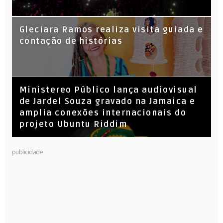
KL Jay (Racionais MC’s), DJ Raíz e DJ
Gleciara Ramos realiza visita guiada e
Leandro Vitrola na BIGSHAKE 14
contação de histórias
​Ministereo Público lança audiovisual
de Jardel Souza gravado na Jamaica e
amplia conexões internacionais do
projeto Ubuntu Riddim
publicidade