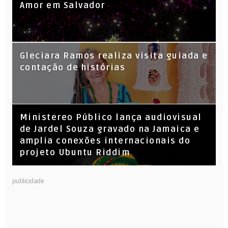
Amor em Salvador
KL Jay (Racionais MC’s), DJ Raíz e DJ
Gleciara Ramos realiza visita guiada e
Leandro Vitrola na BIGSHAKE 14
contação de histórias
​Ministereo Público lança audiovisual
de Jardel Souza gravado na Jamaica e
amplia conexões internacionais do
projeto Ubuntu Riddim
publicidade