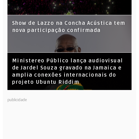
Show de Lazzo na Concha Acústica tem
nova participação confirmada
​Ministereo Público lança audiovisual
de Jardel Souza gravado na Jamaica e
amplia conexões internacionais do
projeto Ubuntu Riddim
KL Jay (Racionais MC’s), DJ Raíz e DJ
publicidade
Leandro Vitrola na BIGSHAKE 14