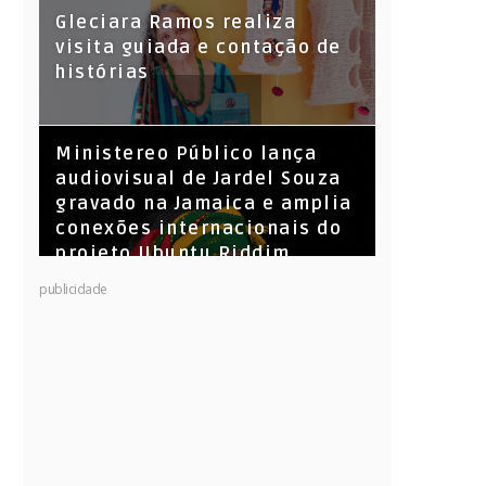
KL Jay (Racionais MC’s), DJ
Gleciara Ramos realiza
Raíz e DJ Leandro Vitrola na
visita guiada e contação de
BIGSHAKE 14
histórias
​Ministereo Público lança
audiovisual de Jardel Souza
gravado na Jamaica e amplia
conexões internacionais do
projeto Ubuntu Riddim
publicidade