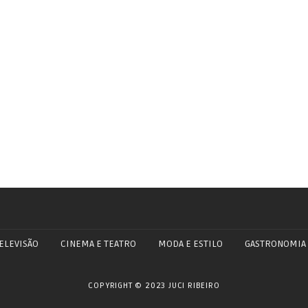
ELEVISÃO
CINEMA E TEATRO
MODA E ESTILO
GASTRONOMIA
COPYRIGHT © 2023 JUCI RIBEIRO