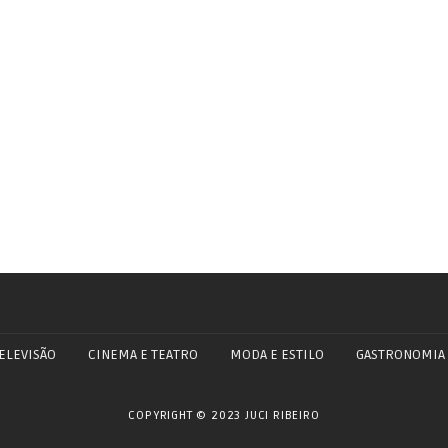
ELEVISÃO
CINEMA E TEATRO
MODA E ESTILO
GASTRONOMIA
COPYRIGHT © 2023 JUCI RIBEIRO