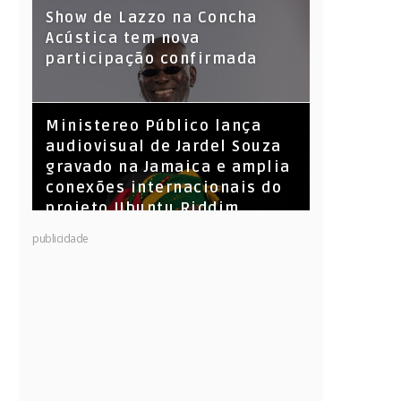
Show de Lazzo na Concha
Acústica tem nova
participação confirmada
​Ministereo Público lança
audiovisual de Jardel Souza
gravado na Jamaica e amplia
conexões internacionais do
projeto Ubuntu Riddim
KL Jay (Racionais MC’s), DJ
publicidade
Raíz e DJ Leandro Vitrola na
BIGSHAKE 14