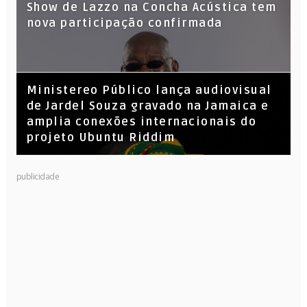
Show de Lazzo na Concha Acústica tem
nova participação confirmada
​Ministereo Público lança audiovisual
de Jardel Souza gravado na Jamaica e
amplia conexões internacionais do
projeto Ubuntu Riddim
KL Jay (Racionais MC’s), DJ Raíz e DJ
publicidade
Leandro Vitrola na BIGSHAKE 14