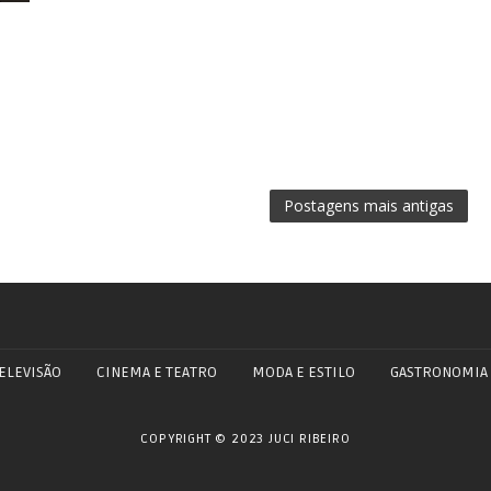
Postagens mais antigas
ELEVISÃO
CINEMA E TEATRO
MODA E ESTILO
GASTRONOMIA
COPYRIGHT © 2023 JUCI RIBEIRO