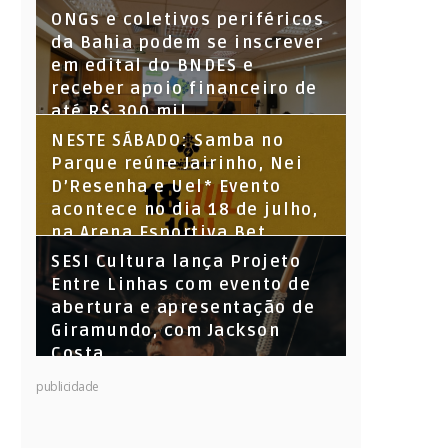
ONGs e coletivos periféricos
da Bahia podem se inscrever
em edital do BNDES e
receber apoio financeiro de
até R$ 300 mil
NESTE SÁBADO: Samba no
Parque reúne Jairinho, Nei
D’Resenha e Uel* Evento
acontece no dia 18 de julho,
na Arena Esportiva Bet
Parque Santiago
SESI Cultura lança Projeto
Entre Linhas com evento de
abertura e apresentação de
Giramundo, com Jackson
Costa
publicidade