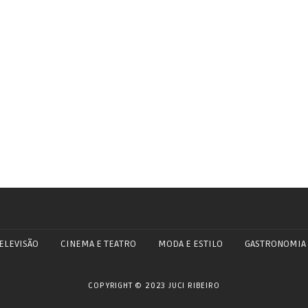
ELEVISÃO
CINEMA E TEATRO
MODA E ESTILO
GASTRONOMIA
COPYRIGHT © 2023 JUCI RIBEIRO