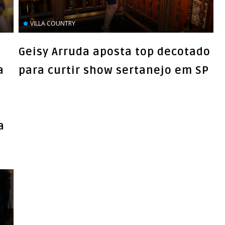
VILLA COUNTRY
Geisy Arruda aposta top decotado
a
a