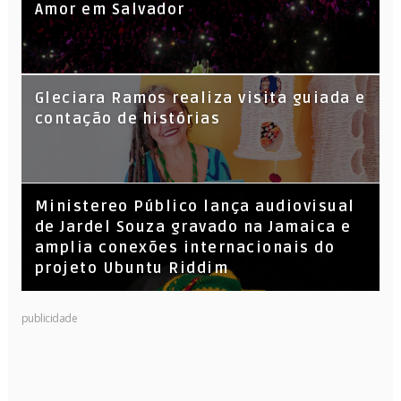
Amor em Salvador
KL Jay (Racionais MC’s), DJ Raíz e DJ
Gleciara Ramos realiza visita guiada e
Leandro Vitrola na BIGSHAKE 14
contação de histórias
​Ministereo Público lança audiovisual
de Jardel Souza gravado na Jamaica e
amplia conexões internacionais do
projeto Ubuntu Riddim
publicidade