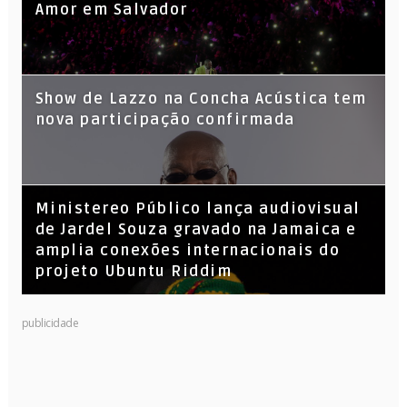
Amor em Salvador
Show de Lazzo na Concha Acústica tem
nova participação confirmada
​Ministereo Público lança audiovisual
de Jardel Souza gravado na Jamaica e
amplia conexões internacionais do
projeto Ubuntu Riddim
KL Jay (Racionais MC’s), DJ Raíz e DJ
publicidade
Leandro Vitrola na BIGSHAKE 14