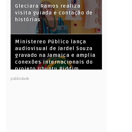
KL Jay (Racionais MC’s), DJ
Gleciara Ramos realiza
Raíz e DJ Leandro Vitrola na
visita guiada e contação de
BIGSHAKE 14
histórias
​Ministereo Público lança
audiovisual de Jardel Souza
gravado na Jamaica e amplia
conexões internacionais do
projeto Ubuntu Riddim
publicidade