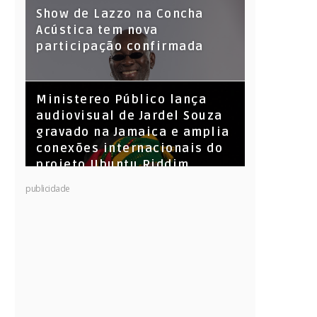
Show de Lazzo na Concha
Acústica tem nova
participação confirmada
​Ministereo Público lança
audiovisual de Jardel Souza
gravado na Jamaica e amplia
conexões internacionais do
projeto Ubuntu Riddim
KL Jay (Racionais MC’s), DJ
publicidade
Raíz e DJ Leandro Vitrola na
BIGSHAKE 14