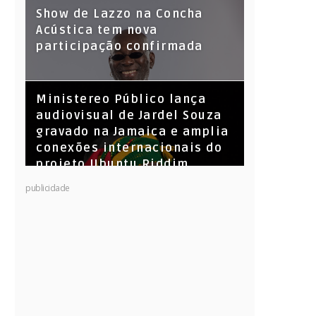
Show de Lazzo na Concha
Acústica tem nova
participação confirmada
​Ministereo Público lança
audiovisual de Jardel Souza
gravado na Jamaica e amplia
conexões internacionais do
projeto Ubuntu Riddim
KL Jay (Racionais MC’s), DJ
publicidade
Raíz e DJ Leandro Vitrola na
BIGSHAKE 14