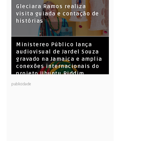
KL Jay (Racionais MC’s), DJ
Gleciara Ramos realiza
Raíz e DJ Leandro Vitrola na
visita guiada e contação de
BIGSHAKE 14
histórias
​Ministereo Público lança
audiovisual de Jardel Souza
gravado na Jamaica e amplia
conexões internacionais do
projeto Ubuntu Riddim
publicidade