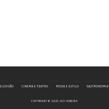
ELEVISÃO
CINEMA E TEATRO
MODA E ESTILO
GASTRONOMIA
COPYRIGHT © 2023 JUCI RIBEIRO