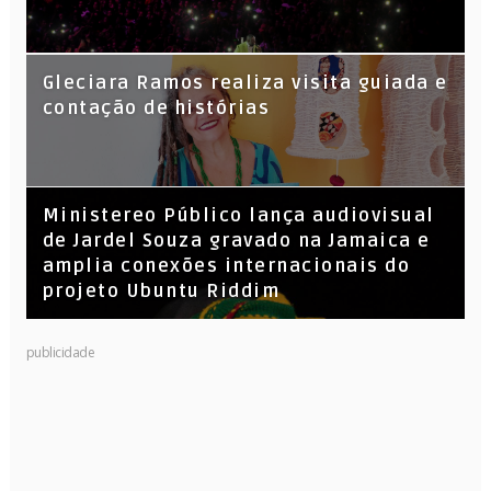
KL Jay (Racionais MC’s), DJ Raíz e DJ
Gleciara Ramos realiza visita guiada e
Leandro Vitrola na BIGSHAKE 14
contação de histórias
​Ministereo Público lança audiovisual
de Jardel Souza gravado na Jamaica e
amplia conexões internacionais do
projeto Ubuntu Riddim
publicidade