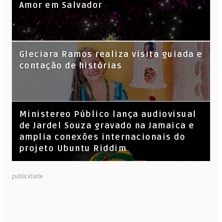
Amor em Salvador
KL Jay (Racionais MC’s), DJ Raíz e DJ
Gleciara Ramos realiza visita guiada e
Leandro Vitrola na BIGSHAKE 14
contação de histórias
​Ministereo Público lança audiovisual
de Jardel Souza gravado na Jamaica e
amplia conexões internacionais do
projeto Ubuntu Riddim
publicidade