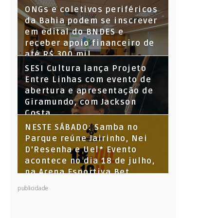
ONGs e coletivos periféricos
da Bahia podem se inscrever
em edital do BNDES e
receber apoio financeiro de
até R$ 300 mil
SESI Cultura lança Projeto
Entre Linhas com evento de
abertura e apresentação de
Giramundo, com Jackson
Costa
NESTE SÁBADO: Samba no
Parque reúne Jairinho, Nei
D’Resenha e Uel* Evento
acontece no dia 18 de julho,
na Arena Esportiva Bet
Parque Santiago
publicidade