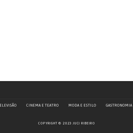
ELEVISÃO
CINEMA E TEATRO
MODA E ESTILO
GASTRONOMIA
COPYRIGHT © 2023 JUCI RIBEIRO