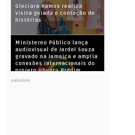
KL Jay (Racionais MC’s), DJ
Gleciara Ramos realiza
Raíz e DJ Leandro Vitrola na
visita guiada e contação de
BIGSHAKE 14
histórias
​Ministereo Público lança
audiovisual de Jardel Souza
gravado na Jamaica e amplia
conexões internacionais do
projeto Ubuntu Riddim
publicidade