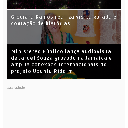
KL Jay (Racionais MC’s), DJ Raíz e DJ
Gleciara Ramos realiza visita guiada e
Leandro Vitrola na BIGSHAKE 14
contação de histórias
​Ministereo Público lança audiovisual
de Jardel Souza gravado na Jamaica e
amplia conexões internacionais do
projeto Ubuntu Riddim
publicidade