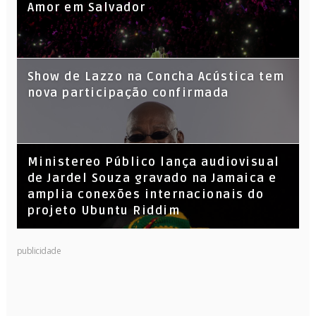
Amor em Salvador
Show de Lazzo na Concha Acústica tem
nova participação confirmada
​Ministereo Público lança audiovisual
de Jardel Souza gravado na Jamaica e
amplia conexões internacionais do
projeto Ubuntu Riddim
KL Jay (Racionais MC’s), DJ Raíz e DJ
publicidade
Leandro Vitrola na BIGSHAKE 14