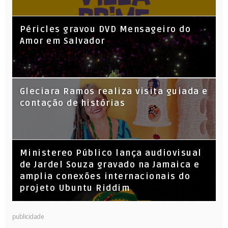
Péricles gravou DVD Mensageiro do
Amor em Salvador
KL Jay (Racionais MC’s), DJ Raíz e DJ
Gleciara Ramos realiza visita guiada e
Leandro Vitrola na BIGSHAKE 14
contação de histórias
​Ministereo Público lança audiovisual
de Jardel Souza gravado na Jamaica e
amplia conexões internacionais do
projeto Ubuntu Riddim
publicidade