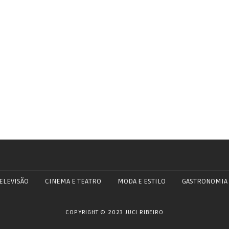
ELEVISÃO
CINEMA E TEATRO
MODA E ESTILO
GASTRONOMIA
COPYRIGHT © 2023 JUCI RIBEIRO